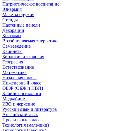
Патриотическое воспитание
Юнармия
Макеты оружия
Стенды
Настенные панели
Декорации
Костюмы
Возобновляемая энергетика
Семьеведение
Кабинеты
Биология и экология
География
Естествознание
Математика
Начальная школа
Инженерный класс
ОБЗР (ОБЖ и НВП)
Кабинет психолога
Медкабинет
ИЗО и черчение
Русский язык и литература
Английский язык
Профильные классы
Технология (мальчики)
Технология (девочки)