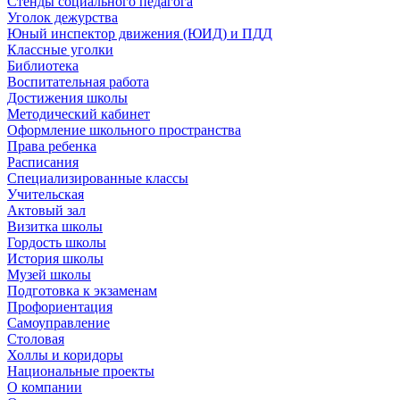
Стенды социального педагога
Уголок дежурства
Юный инспектор движения (ЮИД) и ПДД
Классные уголки
Библиотека
Воспитательная работа
Достижения школы
Методический кабинет
Оформление школьного пространства
Права ребенка
Расписания
Специализированные классы
Учительская
Актовый зал
Визитка школы
Гордость школы
История школы
Музей школы
Подготовка к экзаменам
Профориентация
Самоуправление
Столовая
Холлы и коридоры
Национальные проекты
О компании