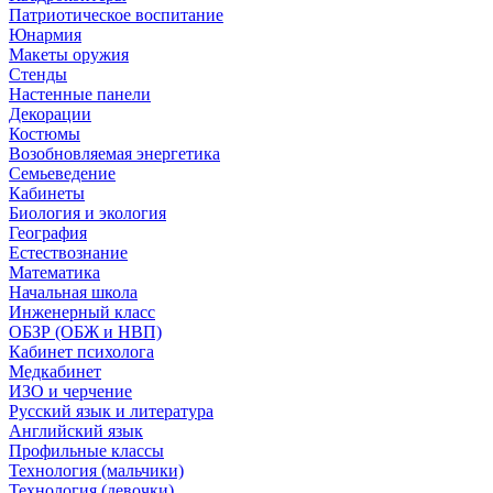
Патриотическое воспитание
Юнармия
Макеты оружия
Стенды
Настенные панели
Декорации
Костюмы
Возобновляемая энергетика
Семьеведение
Кабинеты
Биология и экология
География
Естествознание
Математика
Начальная школа
Инженерный класс
ОБЗР (ОБЖ и НВП)
Кабинет психолога
Медкабинет
ИЗО и черчение
Русский язык и литература
Английский язык
Профильные классы
Технология (мальчики)
Технология (девочки)