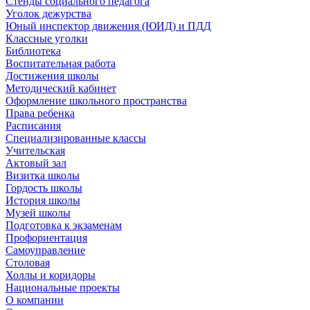
Стенды социального педагога
Уголок дежурства
Юный инспектор движения (ЮИД) и ПДД
Классные уголки
Библиотека
Воспитательная работа
Достижения школы
Методический кабинет
Оформление школьного пространства
Права ребенка
Расписания
Специализированные классы
Учительская
Актовый зал
Визитка школы
Гордость школы
История школы
Музей школы
Подготовка к экзаменам
Профориентация
Самоуправление
Столовая
Холлы и коридоры
Национальные проекты
О компании