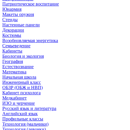
Патриотическое воспитание
Юнармия
Макеты оружия
Стенды
Настенные панели
Декорации
Костюмы
Возобновляемая энергетика
Семьеведение
Кабинеты
Биология и экология
География
Естествознание
Математика
Начальная школа
Инженерный класс
ОБЗР (ОБЖ и НВП)
Кабинет психолога
Медкабинет
ИЗО и черчение
Русский язык и литература
Английский язык
Профильные классы
Технология (мальчики)
Технология (девочки)