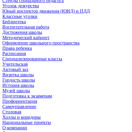
Стенды социального педагога
Уголок дежурства
Юный инспектор движения (ЮИД) и ПДД
Классные уголки
Библиотека
Воспитательная работа
Достижения школы
Методический кабинет
Оформление школьного пространства
Права ребенка
Расписания
Специализированные классы
Учительская
Актовый зал
Визитка школы
Гордость школы
История школы
Музей школы
Подготовка к экзаменам
Профориентация
Самоуправление
Столовая
Холлы и коридоры
Национальные проекты
О компании