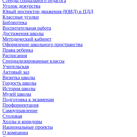
Стенды социального педагога
Уголок дежурства
Юный инспектор движения (ЮИД) и ПДД
Классные уголки
Библиотека
Воспитательная работа
Достижения школы
Методический кабинет
Оформление школьного пространства
Права ребенка
Расписания
Специализированные классы
Учительская
Актовый зал
Визитка школы
Гордость школы
История школы
Музей школы
Подготовка к экзаменам
Профориентация
Самоуправление
Столовая
Холлы и коридоры
Национальные проекты
О компании