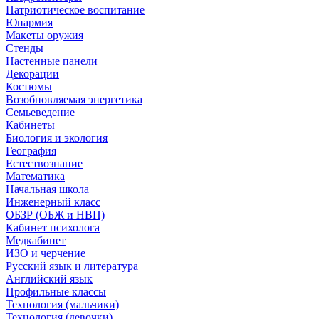
Патриотическое воспитание
Юнармия
Макеты оружия
Стенды
Настенные панели
Декорации
Костюмы
Возобновляемая энергетика
Семьеведение
Кабинеты
Биология и экология
География
Естествознание
Математика
Начальная школа
Инженерный класс
ОБЗР (ОБЖ и НВП)
Кабинет психолога
Медкабинет
ИЗО и черчение
Русский язык и литература
Английский язык
Профильные классы
Технология (мальчики)
Технология (девочки)