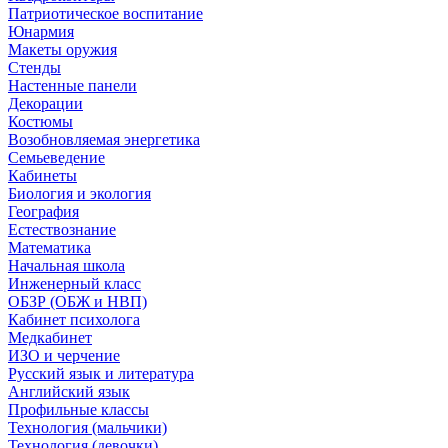
Патриотическое воспитание
Юнармия
Макеты оружия
Стенды
Настенные панели
Декорации
Костюмы
Возобновляемая энергетика
Семьеведение
Кабинеты
Биология и экология
География
Естествознание
Математика
Начальная школа
Инженерный класс
ОБЗР (ОБЖ и НВП)
Кабинет психолога
Медкабинет
ИЗО и черчение
Русский язык и литература
Английский язык
Профильные классы
Технология (мальчики)
Технология (девочки)