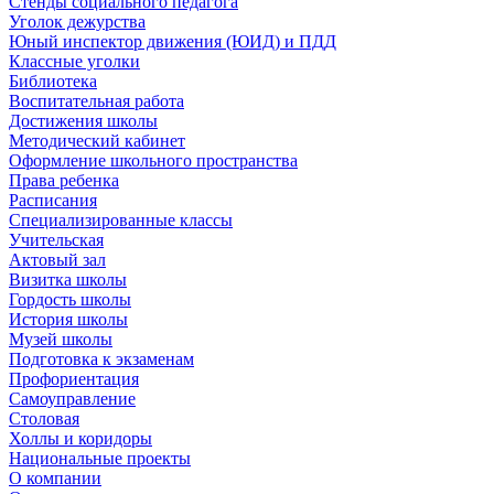
Стенды социального педагога
Уголок дежурства
Юный инспектор движения (ЮИД) и ПДД
Классные уголки
Библиотека
Воспитательная работа
Достижения школы
Методический кабинет
Оформление школьного пространства
Права ребенка
Расписания
Специализированные классы
Учительская
Актовый зал
Визитка школы
Гордость школы
История школы
Музей школы
Подготовка к экзаменам
Профориентация
Самоуправление
Столовая
Холлы и коридоры
Национальные проекты
О компании