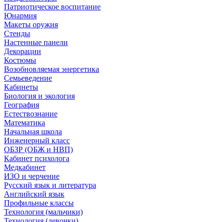
Патриотическое воспитание
Юнармия
Макеты оружия
Стенды
Настенные панели
Декорации
Костюмы
Возобновляемая энергетика
Семьеведение
Кабинеты
Биология и экология
География
Естествознание
Математика
Начальная школа
Инженерный класс
ОБЗР (ОБЖ и НВП)
Кабинет психолога
Медкабинет
ИЗО и черчение
Русский язык и литература
Английский язык
Профильные классы
Технология (мальчики)
Технология (девочки)