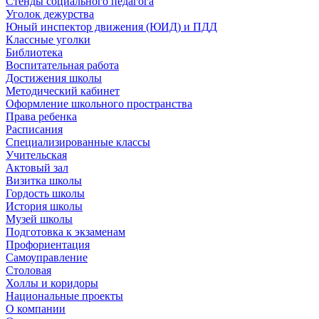
Стенды социального педагога
Уголок дежурства
Юный инспектор движения (ЮИД) и ПДД
Классные уголки
Библиотека
Воспитательная работа
Достижения школы
Методический кабинет
Оформление школьного пространства
Права ребенка
Расписания
Специализированные классы
Учительская
Актовый зал
Визитка школы
Гордость школы
История школы
Музей школы
Подготовка к экзаменам
Профориентация
Самоуправление
Столовая
Холлы и коридоры
Национальные проекты
О компании