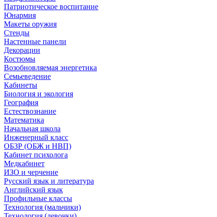
Патриотическое воспитание
Юнармия
Макеты оружия
Стенды
Настенные панели
Декорации
Костюмы
Возобновляемая энергетика
Семьеведение
Кабинеты
Биология и экология
География
Естествознание
Математика
Начальная школа
Инженерный класс
ОБЗР (ОБЖ и НВП)
Кабинет психолога
Медкабинет
ИЗО и черчение
Русский язык и литература
Английский язык
Профильные классы
Технология (мальчики)
Технология (девочки)