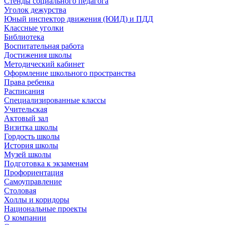
Стенды социального педагога
Уголок дежурства
Юный инспектор движения (ЮИД) и ПДД
Классные уголки
Библиотека
Воспитательная работа
Достижения школы
Методический кабинет
Оформление школьного пространства
Права ребенка
Расписания
Специализированные классы
Учительская
Актовый зал
Визитка школы
Гордость школы
История школы
Музей школы
Подготовка к экзаменам
Профориентация
Самоуправление
Столовая
Холлы и коридоры
Национальные проекты
О компании