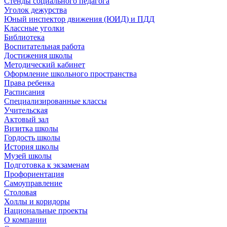
Стенды социального педагога
Уголок дежурства
Юный инспектор движения (ЮИД) и ПДД
Классные уголки
Библиотека
Воспитательная работа
Достижения школы
Методический кабинет
Оформление школьного пространства
Права ребенка
Расписания
Специализированные классы
Учительская
Актовый зал
Визитка школы
Гордость школы
История школы
Музей школы
Подготовка к экзаменам
Профориентация
Самоуправление
Столовая
Холлы и коридоры
Национальные проекты
О компании