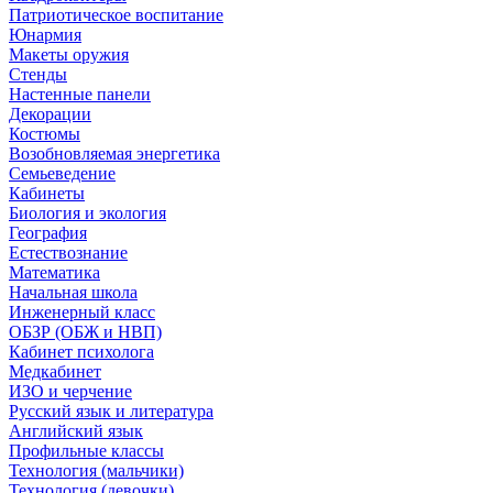
Патриотическое воспитание
Юнармия
Макеты оружия
Стенды
Настенные панели
Декорации
Костюмы
Возобновляемая энергетика
Семьеведение
Кабинеты
Биология и экология
География
Естествознание
Математика
Начальная школа
Инженерный класс
ОБЗР (ОБЖ и НВП)
Кабинет психолога
Медкабинет
ИЗО и черчение
Русский язык и литература
Английский язык
Профильные классы
Технология (мальчики)
Технология (девочки)