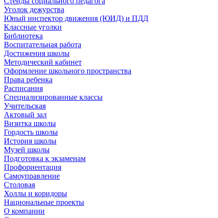
Стенды социального педагога
Уголок дежурства
Юный инспектор движения (ЮИД) и ПДД
Классные уголки
Библиотека
Воспитательная работа
Достижения школы
Методический кабинет
Оформление школьного пространства
Права ребенка
Расписания
Специализированные классы
Учительская
Актовый зал
Визитка школы
Гордость школы
История школы
Музей школы
Подготовка к экзаменам
Профориентация
Самоуправление
Столовая
Холлы и коридоры
Национальные проекты
О компании