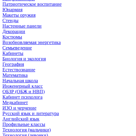
Патриотическое воспитание
Юнармия
Макеты оружия
Стенды
Настенные панели
Декорации
Костюмы
Возобновляемая энергетика
Семьеведение
Кабинеты
Биология и экология
География
Естествознание
Математика
Начальная школа
Инженерный класс
ОБЗР (ОБЖ и НВП)
Кабинет психолога
Медкабинет
ИЗО и черчение
Русский язык и литература
Английский язык
Профильные классы
Технология (мальчики)
Технология (девочки)