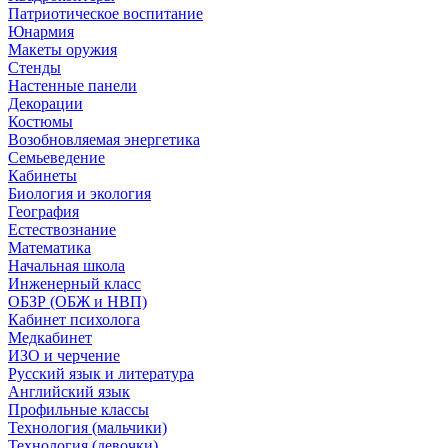
Патриотическое воспитание
Юнармия
Макеты оружия
Стенды
Настенные панели
Декорации
Костюмы
Возобновляемая энергетика
Семьеведение
Кабинеты
Биология и экология
География
Естествознание
Математика
Начальная школа
Инженерный класс
ОБЗР (ОБЖ и НВП)
Кабинет психолога
Медкабинет
ИЗО и черчение
Русский язык и литература
Английский язык
Профильные классы
Технология (мальчики)
Технология (девочки)