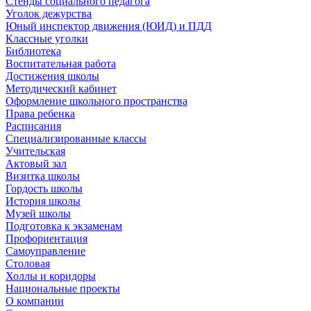
Стенды социального педагога
Уголок дежурства
Юный инспектор движения (ЮИД) и ПДД
Классные уголки
Библиотека
Воспитательная работа
Достижения школы
Методический кабинет
Оформление школьного пространства
Права ребенка
Расписания
Специализированные классы
Учительская
Актовый зал
Визитка школы
Гордость школы
История школы
Музей школы
Подготовка к экзаменам
Профориентация
Самоуправление
Столовая
Холлы и коридоры
Национальные проекты
О компании