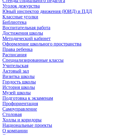
Стенды социального педагога
Уголок дежурства
Юный инспектор движения (ЮИД) и ПДД
Классные уголки
Библиотека
Воспитательная работа
Достижения школы
Методический кабинет
Оформление школьного пространства
Права ребенка
Расписания
Специализированные классы
Учительская
Актовый зал
Визитка школы
Гордость школы
История школы
Музей школы
Подготовка к экзаменам
Профориентация
Самоуправление
Столовая
Холлы и коридоры
Национальные проекты
О компании