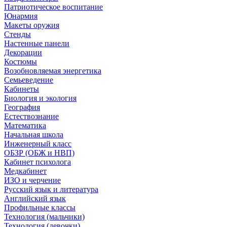
Патриотическое воспитание
Юнармия
Макеты оружия
Стенды
Настенные панели
Декорации
Костюмы
Возобновляемая энергетика
Семьеведение
Кабинеты
Биология и экология
География
Естествознание
Математика
Начальная школа
Инженерный класс
ОБЗР (ОБЖ и НВП)
Кабинет психолога
Медкабинет
ИЗО и черчение
Русский язык и литература
Английский язык
Профильные классы
Технология (мальчики)
Технология (девочки)