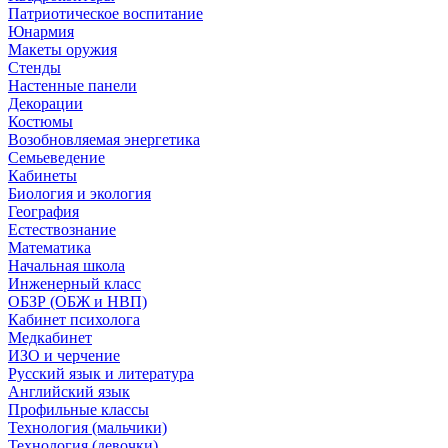
Патриотическое воспитание
Юнармия
Макеты оружия
Стенды
Настенные панели
Декорации
Костюмы
Возобновляемая энергетика
Семьеведение
Кабинеты
Биология и экология
География
Естествознание
Математика
Начальная школа
Инженерный класс
ОБЗР (ОБЖ и НВП)
Кабинет психолога
Медкабинет
ИЗО и черчение
Русский язык и литература
Английский язык
Профильные классы
Технология (мальчики)
Технология (девочки)