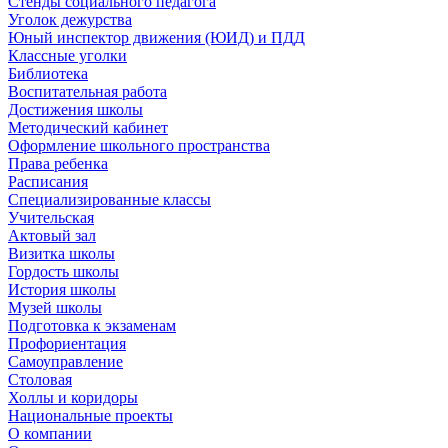
Стенды социального педагога
Уголок дежурства
Юный инспектор движения (ЮИД) и ПДД
Классные уголки
Библиотека
Воспитательная работа
Достижения школы
Методический кабинет
Оформление школьного пространства
Права ребенка
Расписания
Специализированные классы
Учительская
Актовый зал
Визитка школы
Гордость школы
История школы
Музей школы
Подготовка к экзаменам
Профориентация
Самоуправление
Столовая
Холлы и коридоры
Национальные проекты
О компании