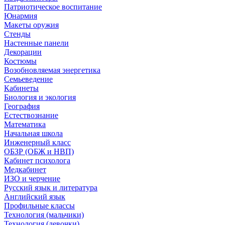
Патриотическое воспитание
Юнармия
Макеты оружия
Стенды
Настенные панели
Декорации
Костюмы
Возобновляемая энергетика
Семьеведение
Кабинеты
Биология и экология
География
Естествознание
Математика
Начальная школа
Инженерный класс
ОБЗР (ОБЖ и НВП)
Кабинет психолога
Медкабинет
ИЗО и черчение
Русский язык и литература
Английский язык
Профильные классы
Технология (мальчики)
Технология (девочки)