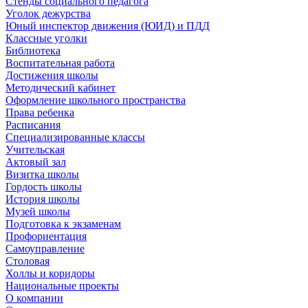
Стенды социального педагога
Уголок дежурства
Юный инспектор движения (ЮИД) и ПДД
Классные уголки
Библиотека
Воспитательная работа
Достижения школы
Методический кабинет
Оформление школьного пространства
Права ребенка
Расписания
Специализированные классы
Учительская
Актовый зал
Визитка школы
Гордость школы
История школы
Музей школы
Подготовка к экзаменам
Профориентация
Самоуправление
Столовая
Холлы и коридоры
Национальные проекты
О компании