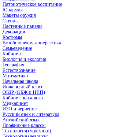
Патриотическое воспитание
Юнармия
Макеты оружия
Стенды
Настенные панели
Декорации
Костюмы
Возобновляемая энергетика
Семьеведение
Кабинеты
Биология и экология
География
Естествознание
Математика
Начальная школа
Инженерный класс
ОБЗР (ОБЖ и НВП)
Кабинет психолога
Медкабинет
ИЗО и черчение
Русский язык и литература
Английский язык
Профильные классы
Технология (мальчики)
Технология (девочки)