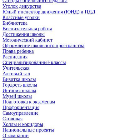
Стенды социального педагога
Уголок дежурства
Юный инспектор движения (ЮИД) и ПДД
Классные уголки
Библиотека
Воспитательная работа
Достижения школы
Методический кабинет
Оформление школьного пространства
Права ребенка
Расписания
Специализированные классы
Учительская
Актовый зал
Визитка школы
Гордость школы
История школы
Музей школы
Подготовка к экзаменам
Профориентация
Самоуправление
Столовая
Холлы и коридоры
Национальные проекты
О компании