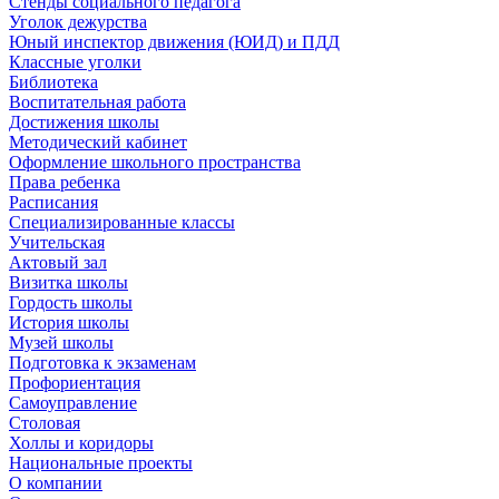
Стенды социального педагога
Уголок дежурства
Юный инспектор движения (ЮИД) и ПДД
Классные уголки
Библиотека
Воспитательная работа
Достижения школы
Методический кабинет
Оформление школьного пространства
Права ребенка
Расписания
Специализированные классы
Учительская
Актовый зал
Визитка школы
Гордость школы
История школы
Музей школы
Подготовка к экзаменам
Профориентация
Самоуправление
Столовая
Холлы и коридоры
Национальные проекты
О компании