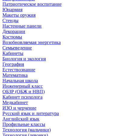
Патриотическое воспитание
Юнармия
Макеты оружия
Стенды
Настенные панели
Декорации
Костюмы
Возобновляемая энергетика
Семьеведение
Кабинеты
Биология и экология
География
Естествознание
Математика
Начальная школа
Инженерный класс
ОБЗР (ОБЖ и НВП)
Кабинет психолога
Медкабинет
ИЗО и черчение
Русский язык и литература
Английский язык
Профильные классы
Технология (мальчики)
Технология (девочки)