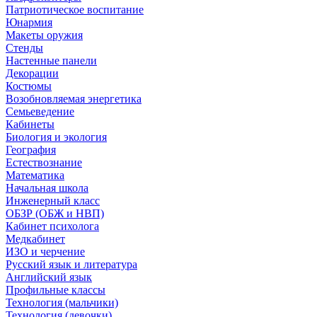
Патриотическое воспитание
Юнармия
Макеты оружия
Стенды
Настенные панели
Декорации
Костюмы
Возобновляемая энергетика
Семьеведение
Кабинеты
Биология и экология
География
Естествознание
Математика
Начальная школа
Инженерный класс
ОБЗР (ОБЖ и НВП)
Кабинет психолога
Медкабинет
ИЗО и черчение
Русский язык и литература
Английский язык
Профильные классы
Технология (мальчики)
Технология (девочки)