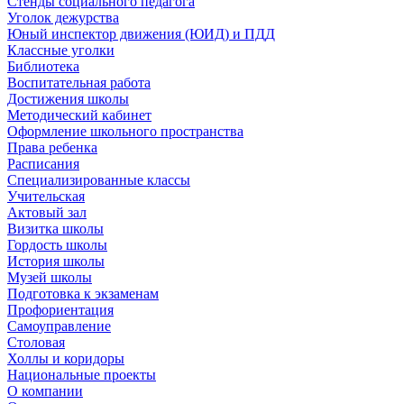
Стенды социального педагога
Уголок дежурства
Юный инспектор движения (ЮИД) и ПДД
Классные уголки
Библиотека
Воспитательная работа
Достижения школы
Методический кабинет
Оформление школьного пространства
Права ребенка
Расписания
Специализированные классы
Учительская
Актовый зал
Визитка школы
Гордость школы
История школы
Музей школы
Подготовка к экзаменам
Профориентация
Самоуправление
Столовая
Холлы и коридоры
Национальные проекты
О компании